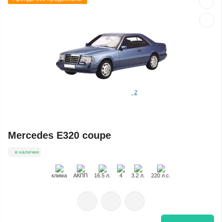
2
Mercedes E320 coupe
в наличии
клима
АКПП
16.5 л.
4
3.2 л.
220 л.с.