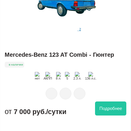
2
Mercedes-Benz 123 AT Combi - Гюнтер
в наличии
нет
АКПП
8 л.
5
2.3 л.
136 л.с.
Подробнее
7 000 руб./сутки