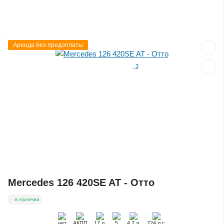
Аренда без предоплаты
3
Mercedes 126 420SE AT - Отто
в наличии
нет
АКПП
17 л.
5
4.2 л.
224 л.с.