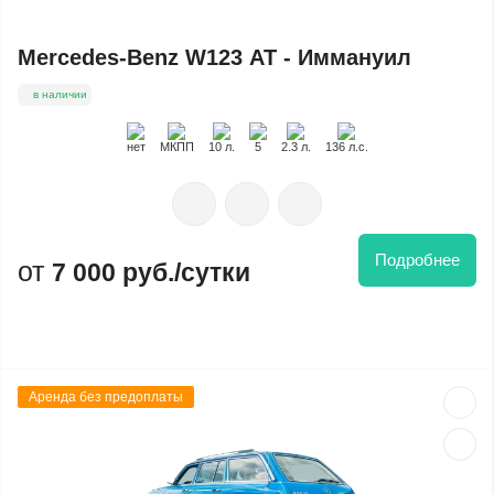
Mercedes-Benz W123 АТ - Иммануил
в наличии
нет
МКПП
10 л.
5
2.3 л.
136 л.с.
Подробнее
7 000 руб./сутки
Аренда без предоплаты