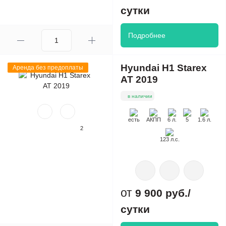
сутки
Подробнее
Hyundai H1 Starex
Аренда без предоплаты
AT 2019
в наличии
есть
АКПП
6 л.
5
1.6 л.
2
123 л.с.
9 900 руб./
сутки